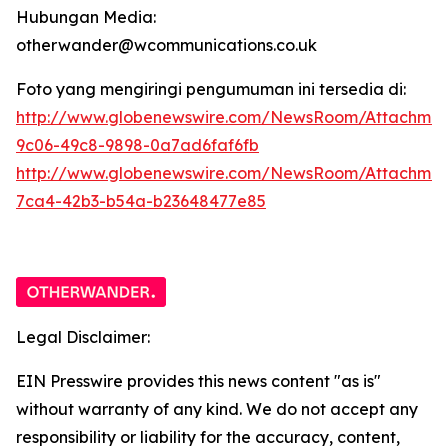
Hubungan Media:
otherwander@wcommunications.co.uk
Foto yang mengiringi pengumuman ini tersedia di:
http://www.globenewswire.com/NewsRoom/Attachmen
9c06-49c8-9898-0a7ad6faf6fb
http://www.globenewswire.com/NewsRoom/Attachme
7ca4-42b3-b54a-b23648477e85
Legal Disclaimer:
EIN Presswire provides this news content "as is"
without warranty of any kind. We do not accept any
responsibility or liability for the accuracy, content,