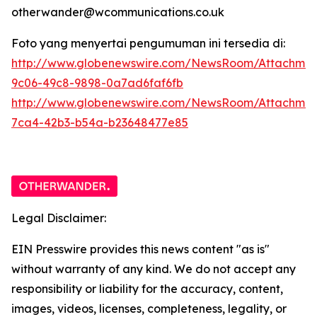
otherwander@wcommunications.co.uk
Foto yang menyertai pengumuman ini tersedia di:
http://www.globenewswire.com/NewsRoom/Attachmen
9c06-49c8-9898-0a7ad6faf6fb
http://www.globenewswire.com/NewsRoom/Attachme
7ca4-42b3-b54a-b23648477e85
Legal Disclaimer:
EIN Presswire provides this news content "as is"
without warranty of any kind. We do not accept any
responsibility or liability for the accuracy, content,
images, videos, licenses, completeness, legality, or